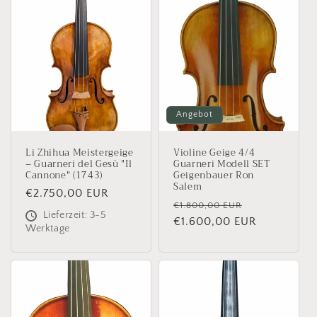
i
e
:
Angebot
Li Zhihua Meistergeige
Violine Geige 4/4
– Guarneri del Gesù "Il
Guarneri Modell SET
Cannone" (1743)
Geigenbauer Ron
Salem
Normaler
€2.750,00 EUR
Normaler
Verkaufspre
€1.800,00 EUR
Preis
Lieferzeit: 3-5
Preis
€1.600,00 EUR
Werktage