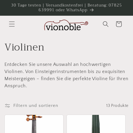
Direkt
30 Tage testen | Versandkostenfrei | Beratung: 07825
zum
639991 oder WhatsApp
Inhalt
Warenkorb
K
Violinen
a
Entdecken Sie unsere Auswahl an hochwertigen
t
Violinen. Von Einsteigerinstrumenten bis zu exquisiten
e
Meistergeigen – finden Sie die perfekte Violine für Ihren
Anspruch.
g
o
Filtern und sortieren
13 Produkte
r