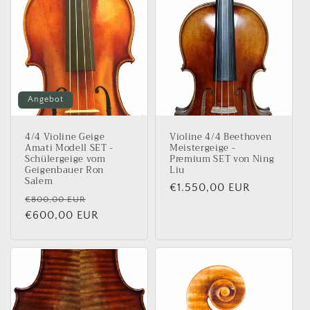
Angebot
4/4 Violine Geige
Violine 4/4 Beethoven
Amati Modell SET -
Meistergeige -
Schülergeige vom
Premium SET von Ning
Geigenbauer Ron
Liu
Salem
Normaler
€1.550,00 EUR
Normaler
Verkaufspreis
€800,00 EUR
Preis
Preis
€600,00 EUR