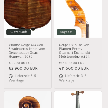
Ausverkauft
Angebot
Violine Geige 4/4 Soil
Geige / Violine von
Stradivarius kopie vom
Plamen Petrov
Geigenbauer Guan
Guarneri Kochanski
Hongwen 1070
Meistergeige #234
Normaler
Verkaufspreis
Normaler
Verkaufspr
€3.200,00 EUR
€12.000,00 EUR
Preis
€2.900,00 EUR
Preis
€11.500,00 EUR
Lieferzeit: 3-5
Lieferzeit: 3-5
Werktage
Werktage