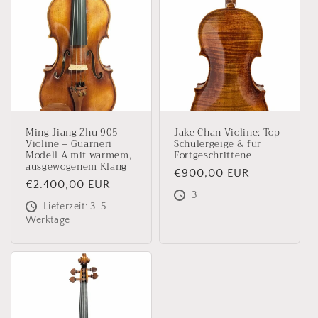
Ming Jiang Zhu 905
Jake Chan Violine: Top
Violine – Guarneri
Schülergeige & für
Modell A mit warmem,
Fortgeschrittene
ausgewogenem Klang
Normaler
€900,00 EUR
Normaler
€2.400,00 EUR
Preis
3
Preis
Lieferzeit: 3-5
Werktage