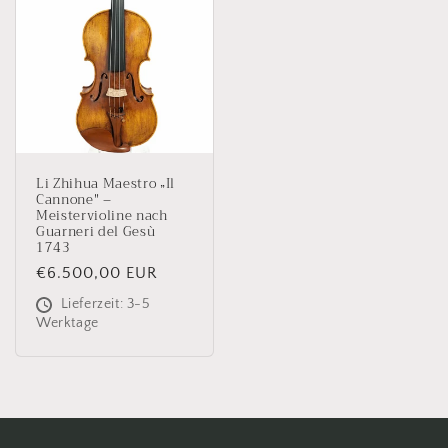
Li Zhihua Maestro „Il
Cannone" –
Meistervioline nach
Guarneri del Gesù
1743
Normaler
€6.500,00 EUR
Preis
Lieferzeit: 3-5
Werktage